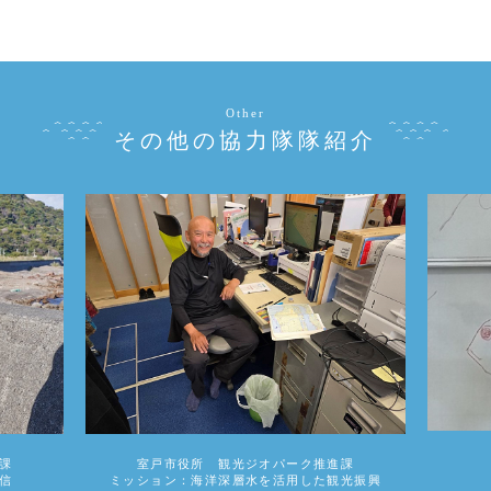
Other
その他の協力隊隊紹介
課
室戸市役所 観光ジオパーク推進課
信
ミッション：海洋深層水を活用した観光振興